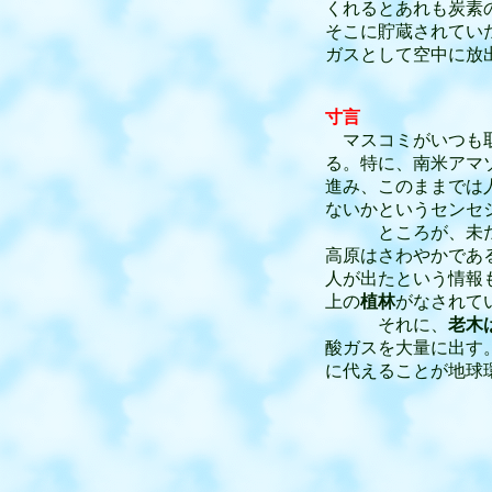
くれるとあれも炭素
そこに貯蔵されてい
ガスとして空中に放
寸言
マスコミがいつも
る。特に、南米アマ
進み、このままでは
ないかというセンセ
ところが、未だに
高原はさわやかであ
人が出たという情報
上の
植林
がなされて
それに、
老木
酸ガスを大量に出す
に代えることが地球