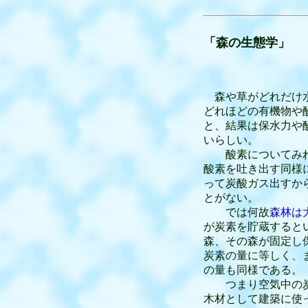
「森の生態学」
森や草がどれだけ
どれほどの有機物や
と、結果は保水力や
いらしい。
酸素についてみれ
酸素を吐き出す同様
って炭酸ガス出すか
とがない。
では何故
森林は
が炭素を貯蔵すると
森、その森が固定し
炭素の量に等しく、
の量も同様である。
つまり空気中の
木材として建築に使