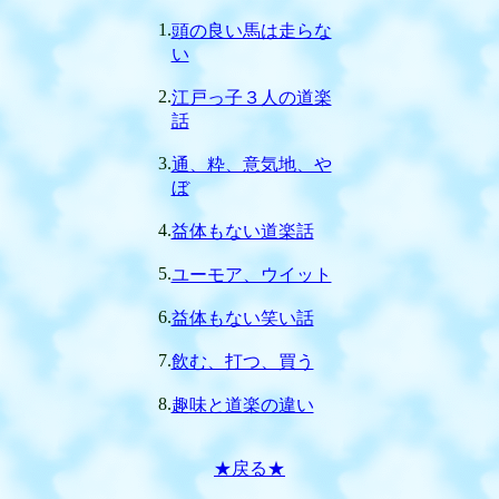
1.
頭の良い馬は走らな
い
2.
江戸っ子３人の道楽
話
3.
通、粋、意気地、や
ぼ
4.
益体もない道楽話
5.
ユーモア、ウイット
6.
益体もない笑い話
7.
飲む、打つ、買う
8.
趣味と道楽の違い
★戻る★