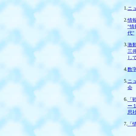
1.
ニ
2.
情
"
代"
3.
激
三
し
4.
数
5.
ニ
会
6.
「
ー
思
7.
「