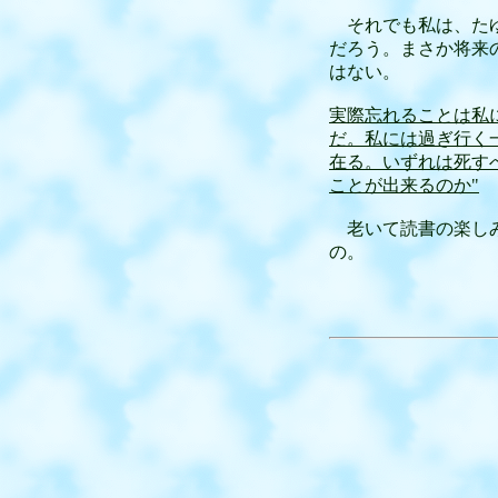
それでも私は、たゆ
だろう。まさか将来
はない。
実際忘れることは私
だ。私には過ぎ行く
在る。いずれは死す
ことが出来るのか"
老いて読書の楽しみ
の。