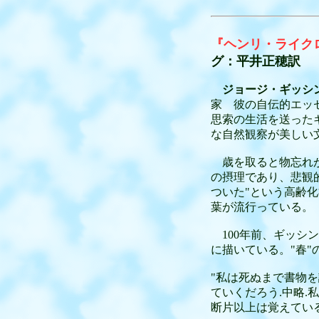
『ヘンリ・ライク
グ：平井正穂訳 
ジョージ・ギッシ
家 彼の自伝的エッ
思索の生活を送ったギ
な自然観察が美しい
歳を取ると物忘れが
の摂理であり、悲観
ついた"という高齢
葉が流行っている。
100年前、ギッシン
に描いている。"春"
"私は死ぬまで書物
ていくだろう.中略.
断片以上は覚えてい