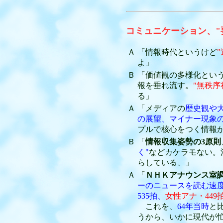
コミュニケーション、"
Ａ
「情報時代というけど
"
よ」
Ｂ
「価値観の多様化とい
報を垂れ流す。
"無秩序
る」
Ａ
「メディアの
歴史観や
の展望、マイナー現象
プルで核心をつく情報
Ｂ
「
情報収集姿勢の3原則
く"
などカケラモない。
らしている、」
Ａ
「
ＮＨＫアナウンス室
ーのニュースを読む速
535拍、
女性アナ・449
これを、
64年当時
と
うから、いかに現代が