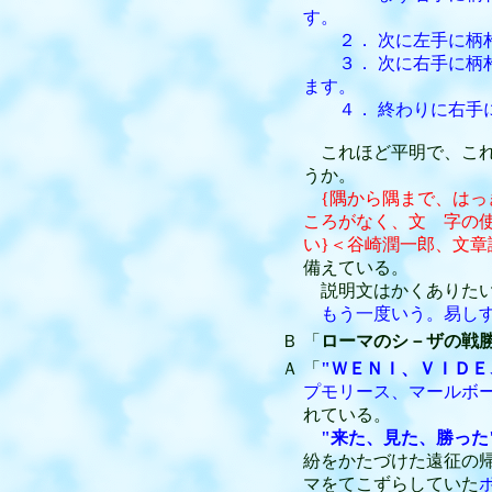
す。
２． 次に左手に柄杓
３． 次に右手に柄杓
ます。
４． 終わりに右手に
これほど平明で、これ
うか。
{隅から隅まで、は
ころがなく、文 字の
い}＜谷崎潤一郎、文章
備えている。
説明文はかくありた
もう一度いう。易しす
Ｂ
「
ローマのシ－ザの戦
Ａ
「
"ＷＥＮＩ、ＶＩＤＥ
プモリース、マールボー
れている。
"来た、見た、勝った
紛をかたづけた遠征の
マをてこずらしていた