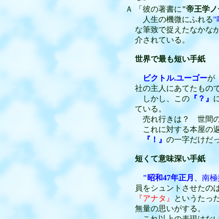
Ａ
「彼の著書に
"帝王学ノ
人生の機微にふれる
な筆致で捉えたなかな
介されている。
世界で最も短い手紙
ビクトル.ユーゴー
が
社の主人にあてたもの
しかし、この
『？』
ている。
売れ行きは？ 世間の
これに対する本屋の返
『！』
の一字だけだ
短くて意味深い手紙
"昭和47年正月
、南極
員をシュントさせたの
『アナタ』
というたっ
無量の思いがする。
これ以上の表現はない