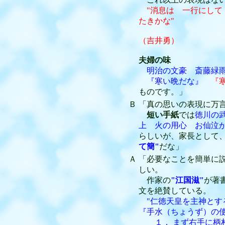
"消息は 一行にし
たきかな"
（吉井勇）
夫婦の味
明治の文豪 斎藤緑
『寒い晩だな』
『
ものです。」
Ｂ
「真の思いの表現に万
短い手紙
では
徳川の武
上 火の用心 お仙泣か
らしいが、家長として
て簡"
だな」
Ａ
「必要なことを簡単に
しい。
作家の
"江国滋"
が著
文を絶賛している。
"仁徳天皇を主神とす
『手水（ちょうず）の
１． まず右手に柄杓