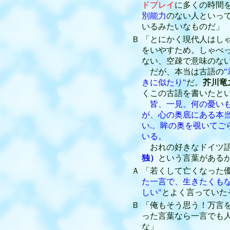
ドプレイ
に多くの時間
別能力
のない人といっ
いるみたいなものだ」
Ｂ
「とにかく現代人はし
をいやすため。しゃべ
ない、空疎で意味のな
だが、本当は古語の
きに似たり"
だ。
芥川竜
くこの古語を書いたと
皆、一見、何の憂い
が、心の奥底にある本
い.。眸の奥を覗いてご
いる。
おれの好きなドイツ
独）
という言葉がある
Ａ
「若くして亡くなった
た一言で、生きたくも
しい"
とよく言っていた
Ｂ
「俺もそう思う！万言
った言葉なら一言でも
な」