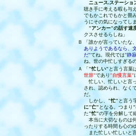
ニュース.ステーショ
聴き手に考える暇も与
でもかこれでもかと畳
うにその気になってし
"アンカー"の話す速
クスさせるらしね」
Ｂ
「誰かが言っていたな
ありようであるなら、
だ"
てね。現代では
"静寂
ね。世の中忙しすぎる
Ａ
「
"忙しい"
と言う言葉
世辞"
であり
"自慢言葉"
忙しい、忙しいと言っ
され、認められ、なく
だ。
しかし、
"忙"
と言う
に"亡"
となる。つまり
た
"忙"
の字を分解して
本当に大切なものは何
ったりする時間も心のゆ
また忙しい忙しいと言