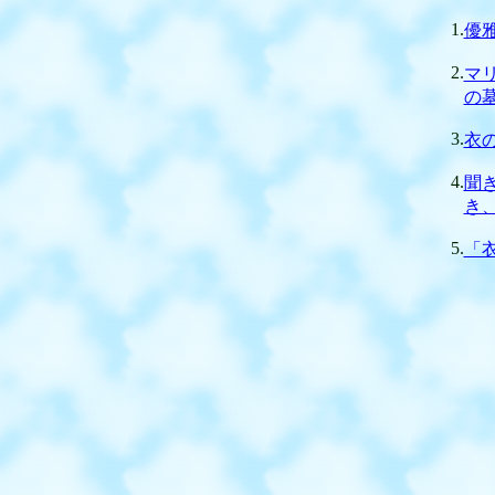
1.
優
2.
マ
の
3.
衣
4.
聞
き
5.
「