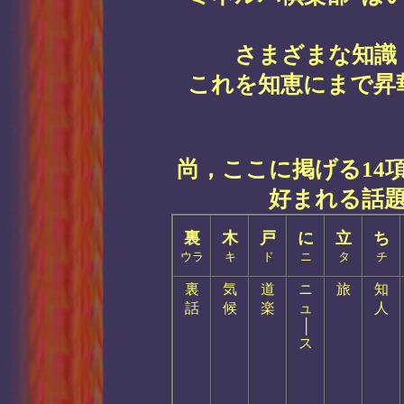
さまざまな知識
これを知恵にまで昇
尚，ここに掲げる14
好まれる話
裏
木
戸
に
立
ち
ウラ
キ
ド
ニ
タ
チ
裏
気
道
ニ
旅
知
話
候
楽
ュ
人
│
ス