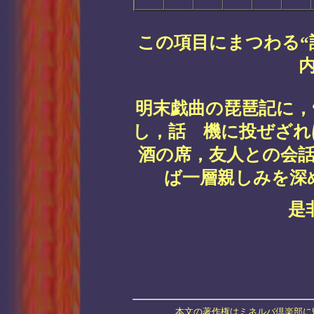
この項目にまつわる“
明末戯曲の琵琶記に，
し，話 機に投ぜざれ
酒の席，友人との会
ば一層親しみを深
是
本文の著作権はミネルバ倶楽部に