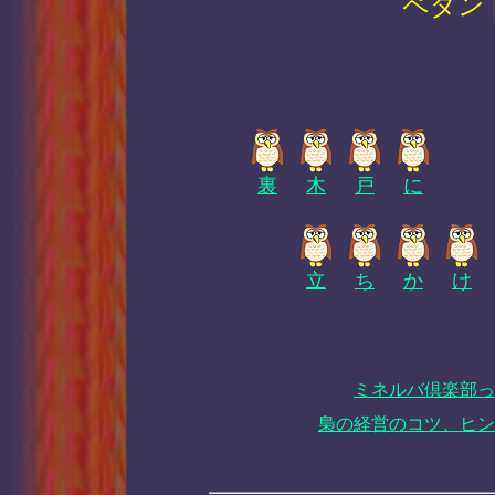
ペダン
裏
木
戸
に
立
ち
か
け
ミネルバ倶楽部っ
梟の経営のコツ、ヒン