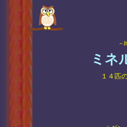
～
ミネ
１４匹